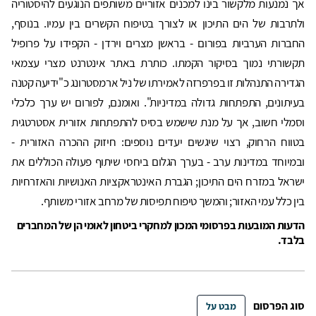
אך נמנעות מלקשור בינו למכנים אזוריים משותפים הנוגעים להיסטוריה
ולתרבות של הים התיכון או לצורך בטיפוח הקשרים בין עמיו. בנוסף,
החברות הערביות בפורום - בראשן מצרים וירדן - הקפידו על פרופיל
תקשורתי נמוך בסיקור הקמתו. כותרת באתר אינטרנט מצרי עצמאי
הגדירה התנהלות זו בפרפרזה לאמירתו של ניל ארמסטרונג כ"ידיעה קטנה
בעיתונים, התפתחות גדולה במדיניות". ואומנם, לפורום יש ערך כלכלי
וסמלי חשוב, אך על מנת שישמש בסיס להתפתחות אזורית אסטרטגית
בטווח הרחוק, רצוי שיגשים יעדים נוספים: חיזוק ההכרה האזורית -
ובמיוחד במדינות ערב - בערך הגלום ביחסי שיתוף פעולה הכוללים את
ישראל במזרח הים התיכון; הגברת האינטראקציות האנושיות והאזרחיות
בין כלל עמי האזור; והמשך טיפוח תפיסות של מרחב אזורי משותף.
הדעות המובעות בפרסומי המכון למחקרי ביטחון לאומי הן של המחברים
בלבד.
סוג הפרסום
מבט על