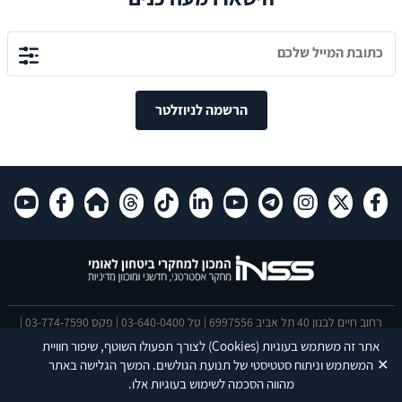
הרשמה לניוזלטר
רחוב חיים לבנון 40 תל אביב 6997556 | טל 03-640-0400 | פקס 03-774-7590 |
אתר זה משתמש בעוגיות
(Cookies)
לצורך תפעולו השוטף, שיפור חוויית
פותח על ידי
דעת
מקבוצת יעל.
✕
המשתמש וניתוח סטטיסטי של תנועת הגולשים. המשך הגלישה באתר
הצהרת נגישות
מהווה הסכמה לשימוש בעוגיות אלו.
This site is protected by reCAPTCHA and the Google
Privacy Policy
and