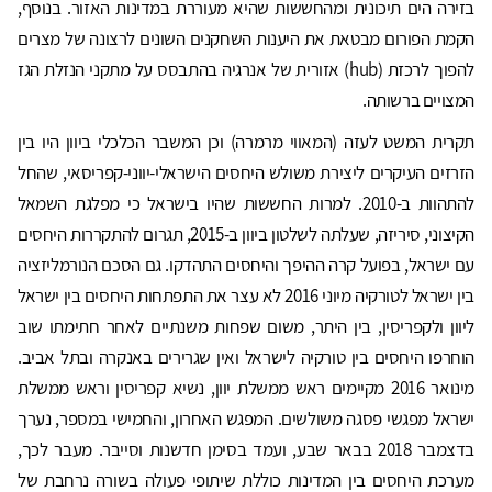
בזירה הים תיכונית ומהחששות שהיא מעוררת במדינות האזור. בנוסף,
הקמת הפורום מבטאת את היענות השחקנים השונים לרצונה של מצרים
להפוך לרכזת (hub) אזורית של אנרגיה בהתבסס על מתקני הנזלת הגז
המצויים ברשותה.
תקרית המשט לעזה (המאווי מרמרה) וכן המשבר הכלכלי ביוון היו בין
הזרזים העיקרים ליצירת משולש היחסים הישראלי-יווני-קפריסאי, שהחל
להתהוות ב-2010. למרות החששות שהיו בישראל כי מפלגת השמאל
הקיצוני, סיריזה, שעלתה לשלטון ביוון ב-2015, תגרום להתקררות היחסים
עם ישראל, בפועל קרה ההיפך והיחסים התהדקו. גם הסכם הנורמליזציה
בין ישראל לטורקיה מיוני 2016 לא עצר את התפתחות היחסים בין ישראל
ליוון ולקפריסין, בין היתר, משום שפחות משנתיים לאחר חתימתו שוב
הוחרפו היחסים בין טורקיה לישראל ואין שגרירים באנקרה ובתל אביב.
מינואר 2016 מקיימים ראש ממשלת יוון, נשיא קפריסין וראש ממשלת
ישראל מפגשי פסגה משולשים. המפגש האחרון, והחמישי במספר, נערך
בדצמבר 2018 בבאר שבע, ועמד בסימן חדשנות וסייבר. מעבר לכך,
מערכת היחסים בין המדינות כוללת שיתופי פעולה בשורה נרחבת של