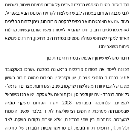
הגז באזור. בסיום המפגש הכריזו השרים על אודות פתיחת שיחות רשמיות
לגבי מבנה הפורום במטרה לגבש המלצות לקראת הכינוס הבא באפריל.
בעוד שנושא האנרגיה הוא הבסיס להקמת פורום הגז, ניתן לזהות תהליכים
גאו-אסטרטגיים רחבים יותר שהביאו לייסודו, ואשר אותם עשויות מדינות
האזור למנף לשיתופי פעולה נוספים במזרח הים התיכון, החורגים מנושא
פיתוח משאבי הגז.
חיבור משולשי שיתוף הפעולה במזרח הים התיכון
הכוונה לייסד את הפורום פורסמה בראשונה בפסגה שערכו באוקטובר
2018 בכרתים מנהיגי מצרים, יוון וקפריסין. הפורום מהווה חיבור ראשון
מסוגו של הבריתות המשולשות שרקמו בשנים האחרונות מצרים וישראל -
כל אחת בנפרד - עם יוון וקפריסין, וכן תוצאה של עסקת ייצוא הגז מישראל
למצרים, שנחתמה בפברואר 2018. ייסוד הפורום משקף מגמה
שבמסגרתה מערכות היחסים המשולשות לא זו בלבד שאינן הופכות
למערכות מתחרות בין שתי המדינות, אלא יוצרות נקודות השקה. לצד
תגליות גז, התפתחות זו נובעת גם מהאסרטיביות הגוברת של טורקיה