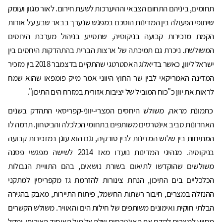
תחומים, ביניהם התחום הצבאי וההיערכות לשעת חירום. לאור מגוון ועומק
שיתופי הפעולה בין המדינות הוסכם במפגש שנערך בבאר שבע על אודות
הקמת מזכירות קבועה בניקוסיה, שתסייע בניהול מערכת היחסים
המשולשת. ניכרת גם תמיכתה של ארצות הברית בהתהדקות היחסים בין
ישראל ליוון, כאשר בדיאלוג האסטרטגי שהתקיים בדצמבר 2018 בין מזכיר
המדינה האמריקאי לבין שר החוץ היווני אמר מייק פומפאו שהוא שמח
לראות את יוון כ"כוח המוביל של יציבות אזורית במזרח הים התיכון".
כתמונת מראה, משולש היחסים המצרי-יווני-קפריסאי התהדק בשנים
האחרונות סביב אינטרסים משותפים בתחומי הכלכלה והביטחון. תרמה לו
המתיחות בין שלוש המדינות לבין טורקיה, וגם הוא עוגן במזכירות קבועה
בניקוסיה. מנהיגי המדינות נועדו מאז 2014 לשישה מפגשי פסגה
משולשים שהוקדשו לתיאום בשורת נושאים, בהם התוויית הגבולות
הכלכליים בים התיכון, הנחת צינורות להזרמת גז מקפריסין למתקני
ההנזלה במצרים, חיבור רשתות החשמל, פיתוח התיירות, מאבק בהגירה
הבלתי חוקית ואימונים משותפים של חילות הים והאוויר. משולש הקשרים
מסייע למצרים לקדם את האינטרסים שלה אל מול האיחוד האירופי, ומקל