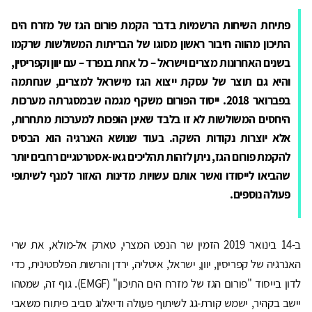
פתיחת השיחות הרשמיות בדבר הקמת פורום הגז של מזרח הים
התיכון מהווה חיבור ראשון מסוגו של הבריתות המשולשות שרקמו
בשנים האחרונות מצרים וישראל – כל אחת בנפרד – עם יוון וקפריסין,
והיא גם תוצר של עסקת ייצוא הגז מישראל למצרים, שנחתמה
בפברואר 2018. ייסוד הפורום משקף מגמה שבמסגרתה מערכות
היחסים המשולשות לא זו בלבד שאינן הופכות למערכות מתחרות,
אלא יוצרות נקודות השקה. בעוד שנושא האנרגיה הוא הבסיס
להקמת פורום הגז, ניתן לזהות תהליכים גאו-אסטרטגיים רחבים יותר
שהביאו לייסודו ואשר אותם עשויות מדינות האזור למנף לשיתופי
פעולה נוספים.
ב-14 בינואר 2019 הזמין שר הנפט המצרי, טארק אל-מולא, את שרי
האנרגיה של קפריסין, יוון, ישראל, איטליה, ירדן והרשות הפלסטינית, כדי
לדון בייסוד "פורום הגז של מזרח הים התיכון" (EMGF). גוף זה, שמטהו
יישב בקהיר, ישמש קורת-גג לשיתוף פעולה ודיאלוג סביב פיתוח משאבי