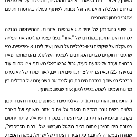
משותף, אלא "ברית גמישה" ואינסטרומנטלית, הנסמכת על אינטרסים
בתחום הכלכלה והאנרגיה ועל נכונות לשיתוף פעולה בהתמודדות עם
אתגרי ביטחון משותפים.
ב. שינוי בהגדרתן של יחידות גיאוגרפיות אזוריות. ההתייחסות הגדלה
למזרח הים התיכון במונחים של "אזור" בפני עצמו מדגימה את העלייה
במשקלם של שיקולים גיאו-כלכליים על חשבון שיקולים גיאו-פוליטיים. כפי
שהסבירו חוקרים מצרים המקורבים לממסד השלטוני, בהם מוחמד פאיז
פרחאת ועבד אל-מונעם סעיד, גבול טריטוריאלי משותף אינו מהווה עוד
במאה ה-21 תנאי הכרחי ליצירת גושים אזוריים, לאור יכולתו של האינטרס
הכלכלי המשותף במזרח הים התיכון לגמד את השפעתם של הבדלים בין
מדינות ועמים ולשמש בסיס לכינון אזור שגשוג משותף.
ג. התפתחות זהות ים תיכונית. האינטרסים המשותפים במזרח הים התיכון
מלווים בשיח גובר במדינות האזור על אתוס אזורי משותף ועל הצורך
בקרבה ובהפריה הדדית בין עמי האזור. במקרה הישראלי, פיתוח יחסים
במזרח הים התיכון מהווה רכיב בגלגול העכשווי של "ברית הפריפריה",
שנועדה במקורה להתגבר על הבידוד האזורי של ישראל. במקרה המצרי,