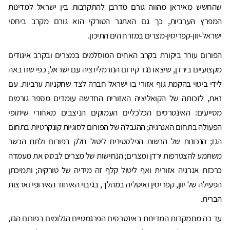
שהחשש מאיראן מהווה גורם מדרבן להתקרבות בין ישראל למדינות
המפרץ הערביות, כך גם האתגר הטורקי הוא גורם מקרב ביחסי
ישראל-יוון-קפריסין-מצרים במזרח הים התיכון.
הפורום עורר ביקורת בקרב האחים המוסלמים במצרים ובקרב איגודים
מקצועיים בירדן, שיצאו נגד קידום הנורמליזציה עם ישראל, כפי שזו באה
לידי ביטוי בהקמת גוף אזורי בו ישראל חברה לצד שחקניות ערביות. עם
זאת, לזכותה של הקואליציה האזורית החדשה עומדים מספר גורמים
מסייעים: האינטרסים הכלכליים העמוקים הניצבים מאחורי שיתופי
הפעולה בתחום האנרגיה; ההגבלה של הפורום לסוגיות קונקרטיות בתחום
הגז; הנכונות של הרשות הפלסטינית ליטול חלק בפורום ולתת הכשר
משתמע להצטרפות ירדן ומצרים; הנחישות של מצרים לבסס את מעמדה
כרכזת אנרגיה אזורית ואף ליטול קלף זה מידיה של טורקיה; ותמיכתן
הפעילה של יוון, קפריסין ואיטליה במהלך, בגיבוי האיחוד האירופי וארצות
הברית.
עד כה מתמקדות המדינות באינטרסים הפרגמטיים הגלומים בפורום הגז,