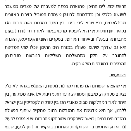
ההשתייכות לים התיכון מתוארת כפתח למעברה של מצרים ממשבר
לשגשוג כלכלי וכן כהזדמנות לחיזוק מעמדה המוביל בזירות האזורית
והבינלאומית, כפי שבא לידי ביטוי בין היתר בהקמת מטה פורום הגז
בקהיר. יוון חותרת אף היא לתפקיד מרכזי באזור לאור היתרונות הנובעים
מחברותה בנאט"ו ובאיחוד האירופי. במקרים היווני והקפריסאי, ההנחה
היא גם שדרך שיתופי פעולה במזרח הים התיכון יוכלו שתי המדינות
להתגבר על חלק מההשלכות השליליות הנובעות מנחיתותן
המספרית-דמוגרפית מול טורקיה.
משמעויות
אף שהוצהר שפורום הגז פתוח למדינות נוספות, המפגש בקהיר לא כלל
נציגים מטורקיה, מלבנון ומסוריה. היעדרות מדינות אלו אינה מפתיעה, בין
היתר לאור המחלוקות סביב מאגרי הגז בין טורקיה לקפריסין ובין ישראל
ללבנון, אך היא מדגימה את המגבלות בתוכן מתקיים שיתוף הפעולה
במזרח הים התיכון כאשר לשחקנים שהורחקו מהפורום יש אינטרס לפעול
נגד הידוק היחסים בין השחקניות האחרות. בהקשר זה ניתן לטעון, שכפי