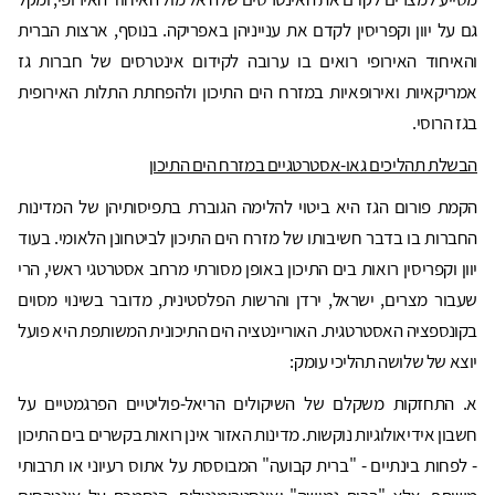
גם על יוון וקפריסין לקדם את ענייניהן באפריקה. בנוסף, ארצות הברית
והאיחוד האירופי רואים בו ערובה לקידום אינטרסים של חברות גז
אמריקאיות ואירופאיות במזרח הים התיכון ולהפחתת התלות האירופית
בגז הרוסי.
הבשלת תהליכים גאו-אסטרטגיים במזרח הים התיכון
הקמת פורום הגז היא ביטוי להלימה הגוברת בתפיסותיהן של המדינות
החברות בו בדבר חשיבותו של מזרח הים התיכון לביטחונן הלאומי. בעוד
יוון וקפריסין רואות בים התיכון באופן מסורתי מרחב אסטרטגי ראשי, הרי
שעבור מצרים, ישראל, ירדן והרשות הפלסטינית, מדובר בשינוי מסוים
בקונספציה האסטרטגית. האוריינטציה הים התיכונית המשותפת היא פועל
יוצא של שלושה תהליכי עומק:
א. התחזקות משקלם של השיקולים הריאל-פוליטיים הפרגמטיים על
חשבון אידיאולוגיות נוקשות. מדינות האזור אינן רואות בקשרים בים התיכון
- לפחות בינתיים - "ברית קבועה" המבוססת על אתוס רעיוני או תרבותי