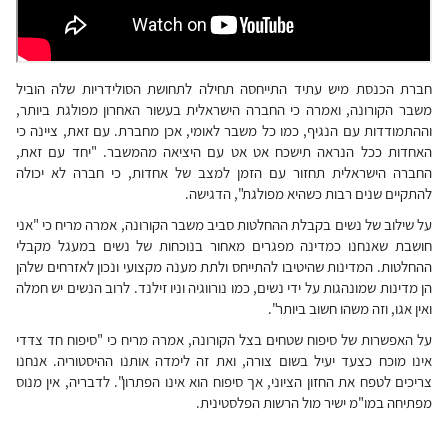
חברת הכנסת מיש עתיד התייחסה תחילה לתחושת הסולידריות שלה הוביל
משבר הקורונה, ואמרה כי החברה הישראלית בעשור האחרון מפולגת ביותר,
וההתמודדות עם הנגיף, כמו כל משבר לאומי, אכן מחברת. עם זאת, ציינה כי
האחדות ככל הנראה תישכח אט אט עם היציאה מהמשבר. "יחד עם זאת,
החברה הישראלית תחזור עם הזמן למצב של אחדות, כי חברה לא יכולה
להתקיים שנים רבות כשהיא מפולגת", הדגישה.
על שילוב של נשים בקבלת ההחלטות סביב משבר הקורונה, אמרה מריח כי "אני
חושבת שאנחנו כמדינה מפגרים מאחור בנוכחות של נשים במעגל מקבלי
ההחלטות. המדינות שהיטיבו להתייחס ולתת מענה מקצועי ונכון לאזרחים שלהן
הן מדינות שמונהגות על ידי נשים, כמו נורווגיה וניו זילנד. לרוב הנשים יש חמלה
ואין אגו, וזה משהו חשוב ביותר".
על האפשרות של סיפוח שטחים בצל הקורונה, אמרה מריח כי "סיפוח חד צדדי
אינו מוכח כצעד יעיל בשום צורה, ואת זה לימדה אותנו ההיסטוריה. אנחנו
צריכים לטפח את החזון הציוני, אך סיפוח הוא אינו הפתרון". לדבריה, אין מנוס
מפתיחה במו"מ ישיר מול הרשות הפלסטינית.