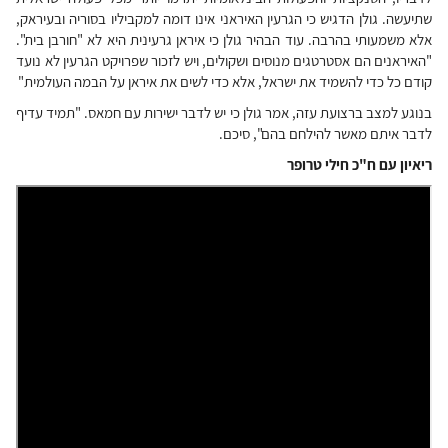
שתיעשה. גולן הדגיש כי הגרעין האיראני אינו דומה למקביליו בסוריה ובעיראק,
אלא משמעותי בהרבה. עוד הבהיר גולן כי איראן גרעינית היא לא "חורבן בית".
"האיראנים הם אסטרטגים מנוסים ושקולים, ויש לזכור שפרויקט הגרעין לא נועד
קודם כל כדי להשמיד את ישראל, אלא כדי לשים את איראן על הבמה העולמית"
בנוגע למצב ברצועת עזה, אמר גולן כי יש לדבר ישירות עם חמאס. "תמיד עדיף
לדבר איתם מאשר להילחם בהם", סיכם.
ריאיון עם ח"כ חילי טרופר