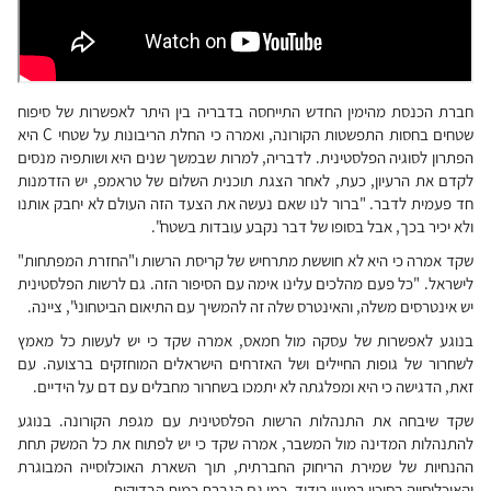
חברת הכנסת מהימין החדש התייחסה בדבריה בין היתר לאפשרות של סיפוח
שטחים בחסות התפשטות הקורונה, ואמרה כי החלת הריבונות על שטחי C היא
הפתרון לסוגיה הפלסטינית. לדבריה, למרות שבמשך שנים היא ושותפיה מנסים
לקדם את הרעיון, כעת, לאחר הצגת תוכנית השלום של טראמפ, יש הזדמנות
חד פעמית לדבר. "ברור לנו שאם נעשה את הצעד הזה העולם לא יחבק אותנו
ולא יכיר בכך, אבל בסופו של דבר נקבע עובדות בשטח".
שקד אמרה כי היא לא חוששת מתרחיש של קריסת הרשות ו"החזרת המפתחות"
לישראל. "כל פעם מהלכים עלינו אימה עם הסיפור הזה. גם לרשות הפלסטינית
יש אינטרסים משלה, והאינטרס שלה זה להמשיך עם התיאום הביטחוני", ציינה.
בנוגע לאפשרות של עסקה מול חמאס, אמרה שקד כי יש לעשות כל מאמץ
לשחרור של גופות החיילים ושל האזרחים הישראלים המוחזקים ברצועה. עם
זאת, הדגישה כי היא ומפלגתה לא יתמכו בשחרור מחבלים עם דם על הידיים.
שקד שיבחה את התנהלות הרשות הפלסטינית עם מגפת הקורונה. בנוגע
להתנהלות המדינה מול המשבר, אמרה שקד כי יש לפתוח את כל המשק תחת
ההנחיות של שמירת הריחוק החברתית, תוך השארת האוכלוסייה המבוגרת
והאוכלוסייה בסיכון במעין בידוד, כמו גם הגברת כמות הבדיקות.