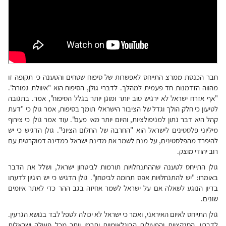
חבר הכנסת ממרצ התייחס לאפשרות של סיפוח שטחים והטענה כי תקופה זו
מהווה הזדמנות חד פעמית למהלך. לדברי גולן, הסיפוח הוא "איוולת גמורה".
"אף אזרח ישראל לא ירגיש טוב יותר ומוגן יותר בגלל הסיפוח", אמר. בתגובה
לטיעון כי חלק הולך וגדל של הציבור הישראלי תומך בסיפוח, אמר גולן כי "דעת
קהל היא דבר נתון למניפולציות, והיום יותר מאי פעם". עוד אמר גולן כי צירוף
מיליוני פלסטינים לישראל הוא "החרבה של החלום הציוני". גולן הדגיש כי יש
להיפרד מהפלסטינים, על מנת לשמר את מדינת ישראל כמדינה דמוקרטית עם
רוב יהודי מוצק.
גולן התייחס לטענה שההתנחלויות תורמות לביטחון ישראל, ושלל את הדבר
באומרו: "יש להתנחלויות אפס תרומה לביטחון". גולן הדגיש כי יש היגיון לדעתו
בדיון הנוגע לשאלה אם על ישראל לשמר אחיזה בגב ההר כדי לאתר איומים
שונים.
גולן התייחס לאיום האיראני, ואמר כי ישראל לא יכולה לטפל לבד בנושא הגרעין.
לדבריו, הסנקציות והפעולות הבינלאומיות יתרמו יותר מכל פעולה ישראלית