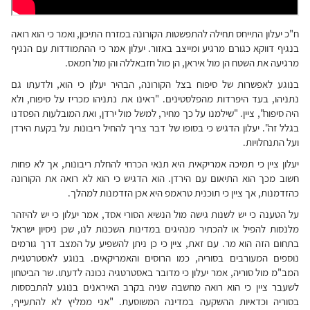
ח"כ יעלון התייחס תחילה להתפשטות הקורונה במזרח התיכון, ואמר כי הוא רואה
בנגיף דווקא כגורם מרגיע ומייצב באזור. יעלון אמר כי ההתמודדות עם הנגיף
מרגיעה את השטח הן מול איראן, הן מול חזבאללה והן מול חמאס.
בנוגע לאפשרות של סיפוח בצל הקורונה, הבהיר יעלון כי הוא, ולדעתו גם
נתניהו, בעד היפרדות מהפלסטינים. "ראינו את נתניהו מכריז על סיפוח, ולא
היה סיפוח", ציין. "שילמנו על כך מחיר, למשל מול ירדן, ואת המובלעות הפסדנו
בגלל זה". יעלון הדגיש כי בסופו של דבר צריך להחיל ריבונות על בקעת הירדן
ועל התנחלויות.
יעלון ציין כי תמיכה אמריקאית היא תנאי הכרחי להחלת ריבונות, אך לא פחות
חשוב מכך הוא התיאום עם הירדן. הוא הדגיש כי הוא לא רואה את הקורונה
כהזדמנות, אך ציין כי תוכנית טראמפ היא אכן הזדמנות למהלך.
על הטענה כי יש לשנות גישה מול הנשיא הסורי אסד, אמר יעלון כי יש להיזהר
מלנסות להפיל או להכתיר מנהיגים במדינות השכנות לנו, שכן ניסיון ישראל
בתחום הזה הוא מר. עם זאת, ציין כי כן ניתן להשפיע על המצב דרך גורמים
נוספים המעורבים בסוריה, כמו הרוסים והאמריקאים. בנוגע לאסטרטגיית
המב"מ מול סוריה, אמר יעלון כי מדובר באסטרטגיה נכונה לדעתו. שר הביטחון
לשעבר ציין כי הוא רואה מחשבה שניה בקרב האיראנים בנוגע להתבססות
בסוריה וכדאיות ההשקעה במדינה המשוסעת. "אני ממליץ לא להתעייף,