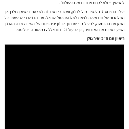
להמשיך – ולא לקחת אחריות על הפעולות".
יעלון התייחס גם למצב מול לבנון, ואמר כי המדינה נמצאת במצוקה ולכן אין
התלהבות של חזבאללה לצאת למלחמה מול ישראל. עוד הדגיש כי יש לשמר כל
הזמן את ההרתעה, לפעול כדי שבתוך לבנון יהיה ויכוח על המידה שבה הארגון
השיעי משרת את האזרחים, וכן לפעול נגד חזבאללה במישור הדיפלומטי.
ריאיון עם ח"כ יאיר גולן